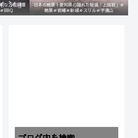
利な万能調理
日本の絶景！愛知県の隠れた秘境「上臈岩」＃
＃BBQ
絶景＃岩峰＃新城＃スリル＃宇連山
ブログ内を検索