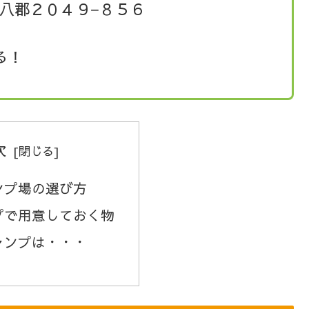
八郡２０４９−８５６
る！
次
ンプ場の選び方
プで用意しておく物
ャンプは・・・