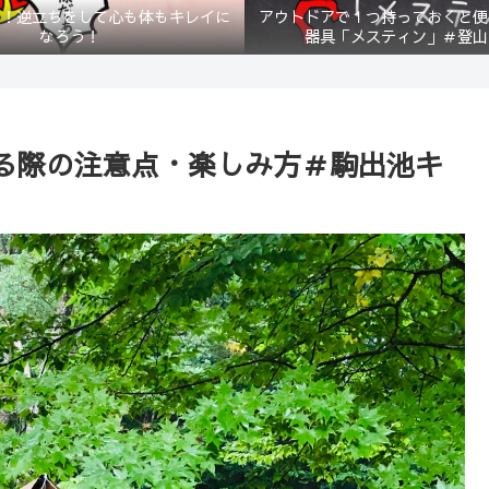
？！逆立ちをして心も体もキレイに
アウトドアで１つ持っておくと便
なろう！
器具「メスティン」＃登山
る際の注意点・楽しみ方＃駒出池キ