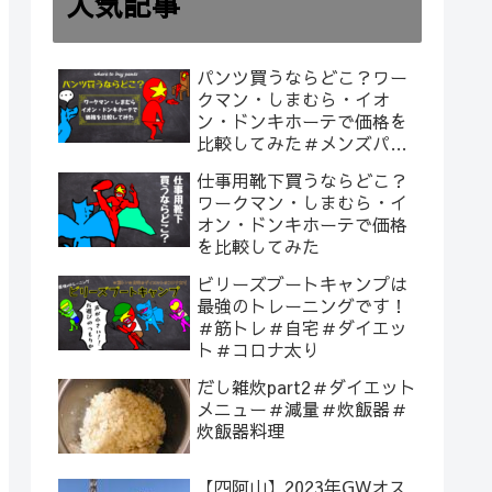
人気記事
パンツ買うならどこ？ワー
クマン・しまむら・イオ
ン・ドンキホーテで価格を
比較してみた＃メンズパン
ツ
仕事用靴下買うならどこ？
ワークマン・しまむら・イ
オン・ドンキホーテで価格
を比較してみた
ビリーズブートキャンプは
最強のトレーニングです！
＃筋トレ＃自宅＃ダイエッ
ト＃コロナ太り
だし雑炊part2＃ダイエット
メニュー＃減量＃炊飯器＃
炊飯器料理
【四阿山】2023年GWオス