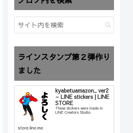
ラインスタンプ第２弾作り
ました
kyabetuamazon_ ver2
– LINE stickers | LINE
STORE
These stickers were made in
LINE Creators Studio.
store.line.me