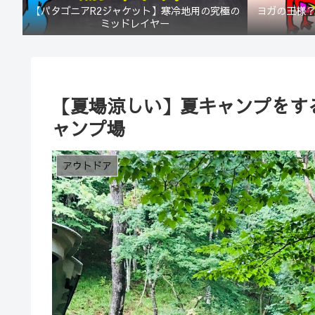
【パタゴニアR2ジャケット】寒冷地用の究極の
ヨガの王様
ミッドレイヤー
【夏場涼しい】夏キャンプをす
ャンプ場
アウトドア