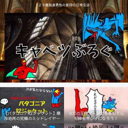
２９歳独身男性の普段の日常生活
【パタゴニアR2ジャケット】寒
ヨガの王様？！逆立ちをして心
冷地用の究極のミッドレイヤー
も体もキレイになろう！