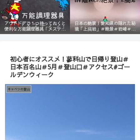
アウトドアで１つ持っておくと
日本の絶景！愛知県の隠れた秘
便利な万能調理器具「メスティ
境「上臈岩」＃絶景＃岩峰＃新
ン」＃登山＃BBQ
城＃スリル＃宇連山
初心者にオススメ！蓼科山で日帰り登山＃
日本百名山＃5月＃登山口＃アクセス#ゴー
ルデンウィーク
キャベツの登山