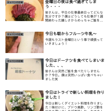
金曜日の夜は食べ過ぎてしま
キャベツの日常
う・・・
皆さんは、平日の仕事最終日ってどんな
気分ですか？僕はどうしても仕事が１週
間終わった嬉しさからめっちゃご飯を食
べてしまいます笑
今日も朝からフルーツ牛乳〜
キャベツの日常
今週もラスト金曜日という事で頑張って
いきましょう！
今日はドーナツを食べてしまいま
キャベツの日常
した、、、
皆さんは突然ご飯を食べたりしません
か？今日。僕は突然いっぱい食べちゃい
ました笑
今日はトライで新しい料理を作り
キャベツの日常
ました！
今日は新しくダイエット料理を作りまし
た！味付けに、ブドウ黒酢、リンゴ酢を