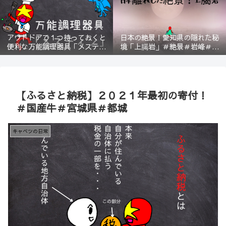
アウトドアで１つ持っておくと
日本の絶景！愛知県の隠れた秘
便利な万能調理器具「メスティ
境「上臈岩」＃絶景＃岩峰＃新
ン」＃登山＃BBQ
城＃スリル＃宇連山
【ふるさと納税】２０２１年最初の寄付！
＃国産牛＃宮城県＃都城
キャベツの日常