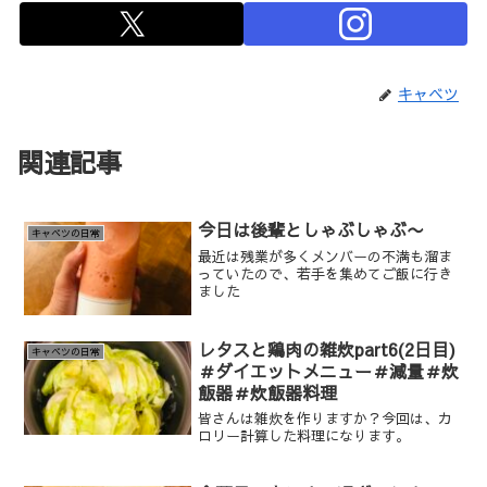
キャベツ
関連記事
今日は後輩としゃぶしゃぶ〜
キャベツの日常
最近は残業が多くメンバーの不満も溜ま
っていたので、若手を集めてご飯に行き
ました
レタスと鶏肉の雑炊part6(2日目)
キャベツの日常
＃ダイエットメニュー＃減量＃炊
飯器＃炊飯器料理
皆さんは雑炊を作りますか？今回は、カ
ロリー計算した料理になります。