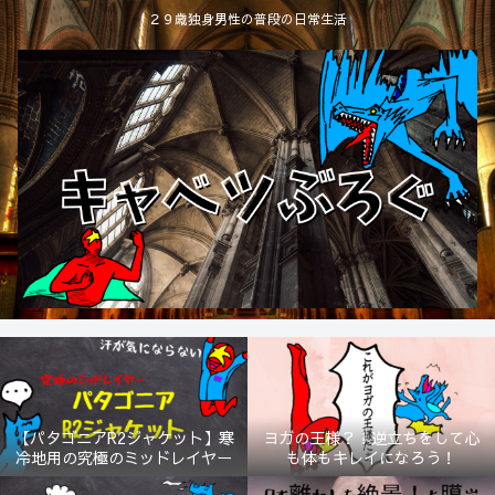
２９歳独身男性の普段の日常生活
【パタゴニアR2ジャケット】寒
ヨガの王様？！逆立ちをして心
冷地用の究極のミッドレイヤー
も体もキレイになろう！