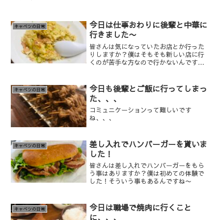
今日は仕事おわりに後輩と中華に
キャベツの日常
行きました〜
皆さんは気になっていたお店とか行った
りしますか？僕はそもそも新しい店に行
くのが苦手な方なので行かないんですよ
ね〜。今回は僕とは真逆な性格の後輩と
行きました笑
今日も後輩とご飯に行ってしまっ
キャベツの日常
た、、、
コミュニケーションって難しいです
ね、、、
差し入れでハンバーガーを貰いま
キャベツの日常
した！
皆さんは差し入れでハンバーガーをもら
う事はありますか？僕は初めての体験で
した！そういう事もあるんですね〜
今日は職場で焼肉に行くこと
キャベツの日常
に、、、