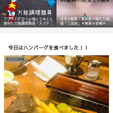
アウトドアで１つ持っておくと
日本の絶景！愛知県の隠れた秘
便利な万能調理器具「メスティ
境「上臈岩」＃絶景＃岩峰＃新
ン」＃登山＃BBQ
城＃スリル＃宇連山
今日はハンバーグを食べました！！
キャベツの日常