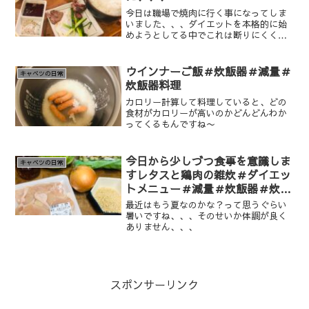
今日は職場で焼肉に行く事になってしま
いました、、、ダイエットを本格的に始
めようとしてる中でこれは断りにくくて
ウザいですよね笑。ただ、今回はランニ
ングもしたかったので早めに1人だけ抜け
て帰りました笑
ウインナーご飯＃炊飯器＃減量＃
キャベツの日常
炊飯器料理
カロリー計算して料理していると、どの
食材がカロリーが高いのかどんどんわか
ってくるもんですね〜
今日から少しづつ食事を意識しま
キャベツの日常
すレタスと鶏肉の雑炊＃ダイエッ
トメニュー＃減量＃炊飯器＃炊飯
器料理
最近はもう夏なのかな？って思うぐらい
暑いですね、、、そのせいか体調が良く
ありません、、、
スポンサーリンク