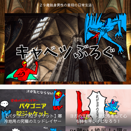
２９歳独身男性の普段の日常生活
【パタゴニアR2ジャケット】寒
ヨガの王様？！逆立ちをして心
冷地用の究極のミッドレイヤー
も体もキレイになろう！