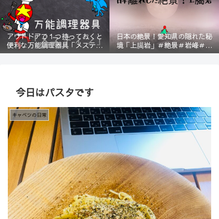
アウトドアで１つ持っておくと
日本の絶景！愛知県の隠れた秘
便利な万能調理器具「メスティ
境「上臈岩」＃絶景＃岩峰＃新
ン」＃登山＃BBQ
城＃スリル＃宇連山
今日はパスタです
キャベツの日常