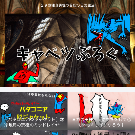
２９歳独身男性の普段の日常生活
【パタゴニアR2ジャケット】寒
ヨガの王様？！逆立ちをして心
冷地用の究極のミッドレイヤー
も体もキレイになろう！