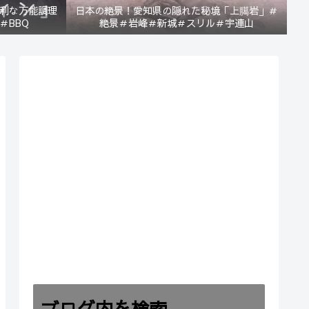
利な万能調理
日本の絶景！愛知県の隠れた秘境「上臈岩」＃
＃BBQ
絶景＃岩峰＃新城＃スリル＃宇連山
ブログ内を検索