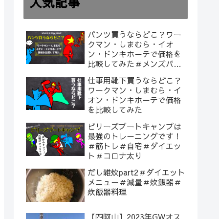
人気記事
パンツ買うならどこ？ワー
クマン・しまむら・イオ
ン・ドンキホーテで価格を
比較してみた＃メンズパン
ツ
仕事用靴下買うならどこ？
ワークマン・しまむら・イ
オン・ドンキホーテで価格
を比較してみた
ビリーズブートキャンプは
最強のトレーニングです！
＃筋トレ＃自宅＃ダイエッ
ト＃コロナ太り
だし雑炊part2＃ダイエット
メニュー＃減量＃炊飯器＃
炊飯器料理
【四阿山】2023年GWオス