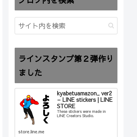
ラインスタンプ第２弾作り
ました
kyabetuamazon_ ver2
– LINE stickers | LINE
STORE
These stickers were made in
LINE Creators Studio.
store.line.me