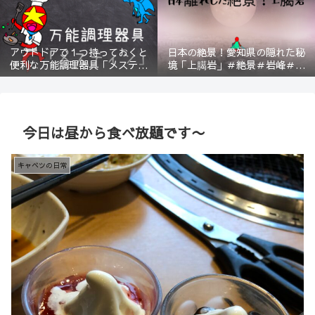
アウトドアで１つ持っておくと
日本の絶景！愛知県の隠れた秘
便利な万能調理器具「メスティ
境「上臈岩」＃絶景＃岩峰＃新
ン」＃登山＃BBQ
城＃スリル＃宇連山
今日は昼から食べ放題です〜
キャベツの日常