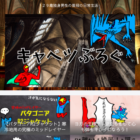
２９歳独身男性の普段の日常生活
【パタゴニアR2ジャケット】寒
ヨガの王様？！逆立ちをして心
冷地用の究極のミッドレイヤー
も体もキレイになろう！