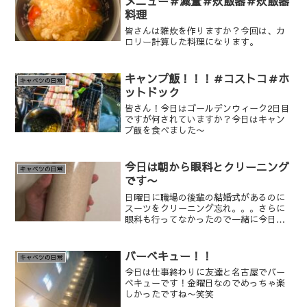
メニュー＃減量＃炊飯器＃炊飯器
料理
皆さんは雑炊を作りますか？今回は、カ
ロリー計算した料理になります。
キャンプ飯！！！＃コストコ＃ホ
キャベツの日常
ットドック
皆さん！今日はゴールデンウィーク2日目
ですが何されていますか？今日はキャン
プ飯を食べました〜
今日は朝から眼科とクリーニング
キャベツの日常
です〜
日曜日に職場の後輩の結婚式があるのに
スーツをクリーニング忘れ。。。さらに
眼科も行ってなかったので一緒に今日は
しました〜
バーベキュー！！
キャベツの日常
今日は仕事終わりに友達と名古屋でバー
ベキューです！金曜日なのでめっちゃ楽
しかったですね〜笑笑