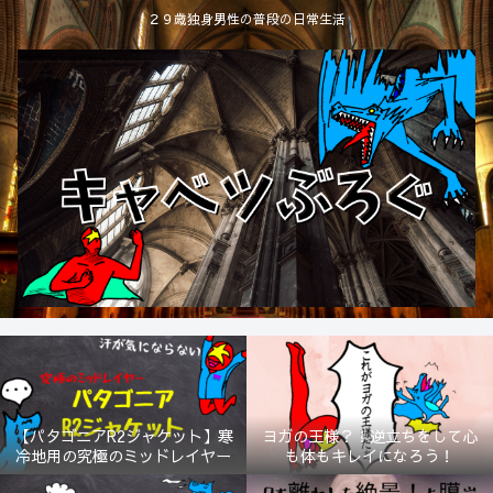
２９歳独身男性の普段の日常生活
【パタゴニアR2ジャケット】寒
ヨガの王様？！逆立ちをして心
冷地用の究極のミッドレイヤー
も体もキレイになろう！