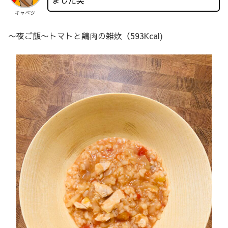
ました笑
キャベツ
〜夜ご飯〜トマトと鶏肉の雑炊（593Kcal)