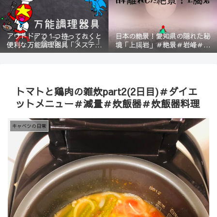
アウトドアで１つ持っておくと
日本の絶景！愛知県の隠れた秘
便利な万能調理器具「メスティ
境「上臈岩」＃絶景＃岩峰＃新
ン」＃登山＃BBQ
城＃スリル＃宇連山
トマトと鶏肉の雑炊part2(2日目)＃ダイエ
ットメニュー＃減量＃炊飯器＃炊飯器料理
キャベツの日常