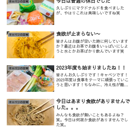
今日は普通の休日でした
キャベツの日常
久しぶりにマクドナルドを食べました
が、やはりこれは美味しいですね笑
食欲が止まらない〜
キャベツの日常
皆さんはお腹が空いた時に何しています
か？最近はお茶でお腹をいっぱいにしよ
うと水とかお茶ばかり飲んでいます笑
2023年度も始まりましたね！！
キャベツの日常
皆さんお久しぶりです！キャベツです！
2023年度は食事をテーマに頑張っていこ
うと思います！ちなみに、冷え性が酷い
のでその部分を記事にしていくので興味
ある方はご確認くださーい^_^
今日はあまり食欲がありませんで
キャベツの日常
した。。。
みんなも食欲が無いこともあるよね？
笑。今日は何故か食欲がありませんでし
た笑。