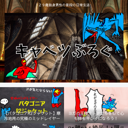
２９歳独身男性の普段の日常生活
【パタゴニアR2ジャケット】寒
ヨガの王様？！逆立ちをして心
冷地用の究極のミッドレイヤー
も体もキレイになろう！