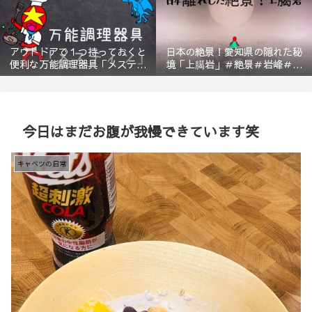
アウトドアで１つ持っておくと
日本の絶景！愛知県の隠れた秘
便利な万能調理器具「メスティ
境「上臈岩」＃絶景＃岩峰＃新
ン」＃登山＃BBQ
城＃スリル＃宇連山
今日はまだお腹が我慢できています笑
キャベツの日常