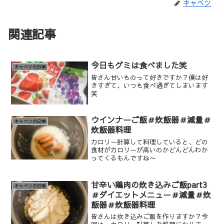
キャベツ
関連記事
今日もグミは食べました笑
キャベツの日常
皆さん甘いものって好きですか？僕は好
きすぎて、いつも食べ過ぎてしまいます
笑
ウインナーご飯＃炊飯器＃減量＃
キャベツの日常
炊飯器料理
カロリー計算して料理していると、どの
食材がカロリーが高いのかどんどんわか
ってくるもんですね〜
甘辛い鶏肉の炊き込みご飯part3
キャベツの日常
＃ダイエットメニュー＃減量＃炊
飯器＃炊飯器料理
皆さんは炊き込みご飯を作りますか？今