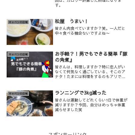
回は、カロリー計算した料理になりま
す。
松屋 うまい！
キャベツの日常
皆さん肉食べていますか？笑。一人だと
中々食べる機会ないですよね〜
お手軽？！男でもできる簡単『豚
キャベツの日常
の角煮』
皆さんは、料理しますか？特に恋人がい
なくて何気なく過ごしている、そこのア
ナタ！たまには料理をするのもアリです
よ！今回はそんな独身彼女なしの著者(キ
ャベツ)が一人で作った豚の角煮について
紹介して行きます。
ランニングで3kg減った
キャベツの日常
皆さんは運動してどれくらい1日で体重が
減りますか？今回、自分はめっちゃ体重
減らせました笑
スポンサーリンク