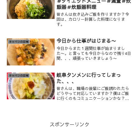
＃ダイエットメニュー＃減量＃炊
飯器＃炊飯器料理
皆さんは炊き込みご飯を作りますか？今
回は、カロリー計算した料理になりま
す。
今日から仕事がはじまる〜
キャベツの日常
今日からまた１週間仕事が始まりまし
た〜。と言っても今日からなので残り4日
間、、、頑張っていきましょう〜
岐阜タンメンに行ってしまっ
キャベツの日常
た、、、
皆さんは、職場の後輩にご飯誘われたら
どうやって対応していますか？僕はご飯
に行くのもコミュニケーションかな？っ
て最近は思ってよく行くようにしていま
す。コミュニケーションって今まで意識
してこなかったけど、難しいですね〜笑
スポンサーリンク