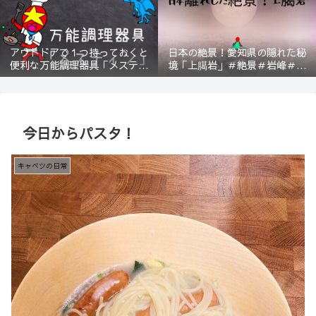
アウトドアで１つ持っておくと
日本の絶景！愛知県の隠れた秘
便利な万能調理器具「メスティ
境「上臈岩」＃絶景＃岩峰＃新
ン」＃登山＃BBQ
城＃スリル＃宇連山
今日からパスタ！
キャベツの日常