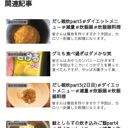
関連記事
だし雑炊part5＃ダイエットメニ
キャベツの日常
ュー＃減量＃炊飯器＃炊飯器料理
皆さんは雑炊を作りますか？今回は、カ
ロリー計算した料理になります。
グミも食べ過ぎはダメかな笑
キャベツの日常
皆さんはおやつカンパニーに行きます
か？今回はそこでいくつかグミを買って
食べたんですが、やっぱお菓子って美味
しいですよね〜笑
だし雑炊part5(2日目)＃ダイエッ
キャベツの日常
トメニュー＃減量＃炊飯器＃炊飯
器料理
皆さんは雑炊を作りますか？今回は、カ
ロリー計算した料理になります。
鮭としらすの炊き込みご飯part4
キャベツの日常