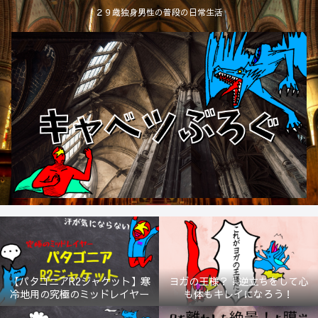
２９歳独身男性の普段の日常生活
【パタゴニアR2ジャケット】寒
ヨガの王様？！逆立ちをして心
冷地用の究極のミッドレイヤー
も体もキレイになろう！