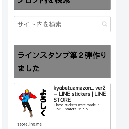
ラインスタンプ第２弾作り
ました
kyabetuamazon_ ver2
– LINE stickers | LINE
STORE
These stickers were made in
LINE Creators Studio.
store.line.me