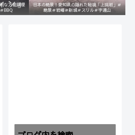
利な万能調理
日本の絶景！愛知県の隠れた秘境「上臈岩」＃
＃BBQ
絶景＃岩峰＃新城＃スリル＃宇連山
ブログ内を検索