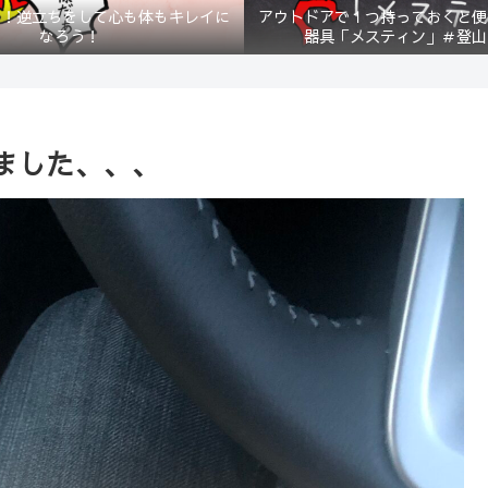
？！逆立ちをして心も体もキレイに
アウトドアで１つ持っておくと便
なろう！
器具「メスティン」＃登山
ました、、、