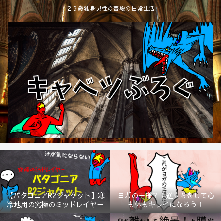
２９歳独身男性の普段の日常生活
【パタゴニアR2ジャケット】寒
ヨガの王様？！逆立ちをして心
冷地用の究極のミッドレイヤー
も体もキレイになろう！