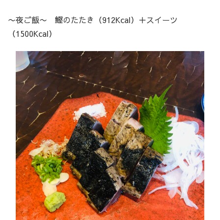
〜夜ご飯〜 鰹のたたき（912Kcal）＋スイーツ
（1500Kcal）