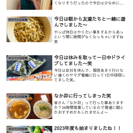
くなりそうだったので今日は少なめにし
ました！暑いですけど、今の僕はやる気
スイッチが入ってるので頑張れます！
今日は朝から友達たちと一緒に遊
キャベツの日常
んでしました〜
やっぱ休日はやりたい事をするからあっ
という間に時間がなくなっちゃいますね
笑
今日は休みを取って一日中ドライ
キャベツの日常
ブしてました〜笑
今日は会社を休んで、普段あまり行けな
い遠くのヤマダ電機に行って1日中徘徊し
てました笑。
なか卯に行ってしまった笑
キャベツの日常
皆さん「なか卯」って行った事あります
か？24時間営業しているので普通に朝と
かおすすめかもしれませんよ〜
2023年度も始まりましたね！！
キャベツの日常