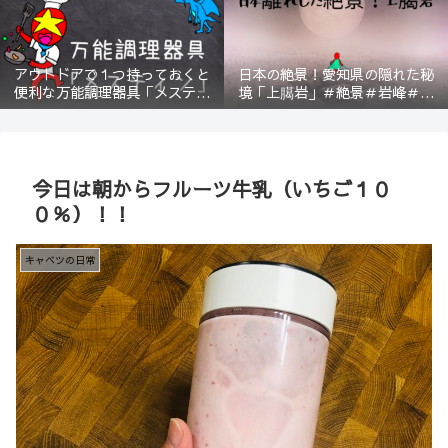
アウトドアで１つ持っておくと
日本の絶景！愛知県の隠れた秘
便利な万能調理器具「メスティ
境「上臈岩」＃絶景＃岩峰＃新
ン」＃登山＃BBQ
城＃スリル＃宇連山
今日は朝からフルーツ牛乳（いちご１０
０％）！！
キャベツの日常