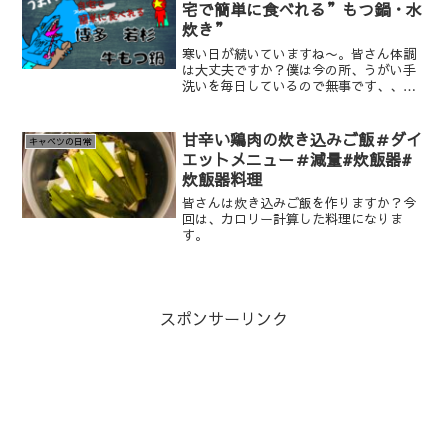
宅で簡単に食べれる”もつ鍋・水
炊き”
寒い日が続いていますね〜。皆さん体調
は大丈夫ですか？僕は今の所、うがい手
洗いを毎日しているので無事です、、、
ってこのご時世皆さんされていますよね
笑。寒い時期になると暖かいものが食べ
たくなります。今回は、一人暮らし、彼
甘辛い鶏肉の炊き込みご飯＃ダイ
キャベツの日常
女無しの自分が最近購入した、もつ鍋を
エットメニュー＃減量#炊飯器#
記事にしたいと思います。
炊飯器料理
皆さんは炊き込みご飯を作りますか？今
回は、カロリー計算した料理になりま
す。
スポンサーリンク