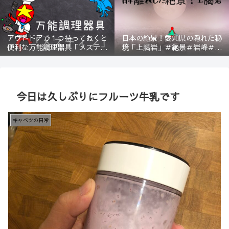
アウトドアで１つ持っておくと
日本の絶景！愛知県の隠れた秘
便利な万能調理器具「メスティ
境「上臈岩」＃絶景＃岩峰＃新
ン」＃登山＃BBQ
城＃スリル＃宇連山
今日は久しぶりにフルーツ牛乳です
キャベツの日常