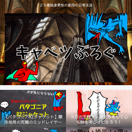
２９歳独身男性の普段の日常生活
【パタゴニアR2ジャケット】寒
ヨガの王様？！逆立ちをして心
冷地用の究極のミッドレイヤー
も体もキレイになろう！