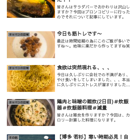
皆さんはサラダバーでおかわりは沢山し
ますか？今回はブロンコビリーに行った
のでそれについて記事にしています。
今日も筋トレです〜
キャベツの日常
最近は時間短縮の為にこのご飯が多いで
すね〜。地味に楽だから作ってますね笑
食欲は突然現れる、、、
キャベツの日常
今日は久しぶりに会社での不満があり、
やけ食いをしてしまいました、、、本当
に久しぶりにストレスが溜まりました
ね〜笑
鶏肉と味噌の雑炊(2日目)＃炊飯
キャベツの日常
器＃炊飯器料理＃減量
皆さんは雑炊を作りますか？今回は、カ
ロリー計算した料理になります。
【博多 若杉】寒い時期必見！自
その他