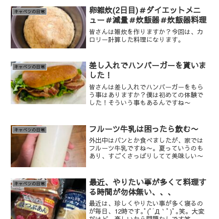
卵雑炊(2日目)＃ダイエットメニ
キャベツの日常
ュー＃減量＃炊飯器＃炊飯器料理
皆さんは雑炊を作りますか？今回は、カ
ロリー計算した料理になります。
差し入れでハンバーガーを貰いま
キャベツの日常
した！
皆さんは差し入れでハンバーガーをもら
う事はありますか？僕は初めての体験で
した！そういう事もあるんですね〜
フルーツ牛乳は困ったら飲む〜
キャベツの日常
外出中はパンとか食べましたが、家では
フルーツ牛乳ですね〜。夏っていうのも
あり、すごくさっぱりしてて美味しい〜
最近、やりたい事が多くて料理す
キャベツの日常
る時間が勿体無い、、、
最近は、珍しくやりたい事が多く寝るの
が毎日、12時です｡ﾟ(ﾟ´Д｀ﾟ)ﾟ｡笑。大変