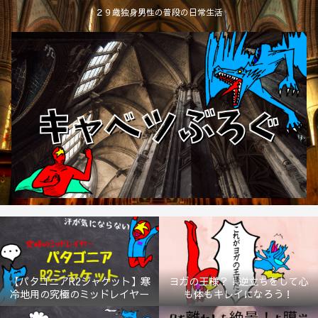
２９歳独身男性の普段の日常生活
【パタゴニアR2ジャケット】寒
ヨガの王様？！逆立ちをして心
冷地用の究極のミッドレイヤー
も体もキレイになろう！