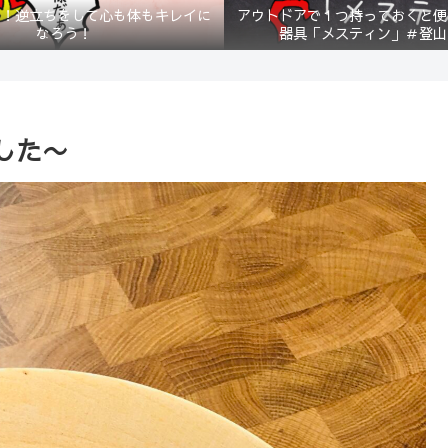
？！逆立ちをして心も体もキレイに
アウトドアで１つ持っておくと便
なろう！
器具「メスティン」＃登山
した〜