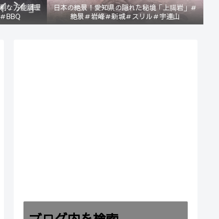
利な万能調理
日本の絶景！愛知県の隠れた秘境「上臈岩」＃
＃BBQ
絶景＃岩峰＃新城＃スリル＃宇連山
ブログ内を検索