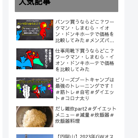
人気記事
パンツ買うならどこ？ワー
クマン・しまむら・イオ
ン・ドンキホーテで価格を
比較してみた＃メンズパン
ツ
仕事用靴下買うならどこ？
ワークマン・しまむら・イ
オン・ドンキホーテで価格
を比較してみた
ビリーズブートキャンプは
最強のトレーニングです！
＃筋トレ＃自宅＃ダイエッ
ト＃コロナ太り
だし雑炊part2＃ダイエット
メニュー＃減量＃炊飯器＃
炊飯器料理
【四阿山】2023年GWオス