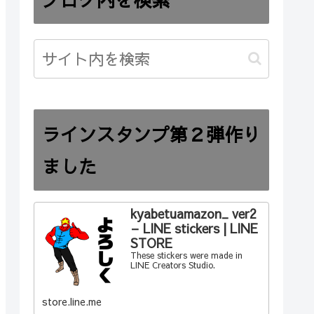
ラインスタンプ第２弾作り
ました
kyabetuamazon_ ver2
– LINE stickers | LINE
STORE
These stickers were made in
LINE Creators Studio.
store.line.me