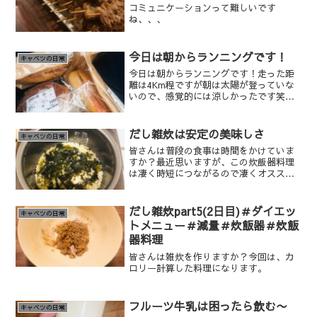
コミュニケーションって難しいです
ね、、、
今日は朝からランニングです！
キャベツの日常
今日は朝からランニングです！走った距
離は4Km程ですが朝は太陽が登っていな
いので、感覚的には涼しかったです笑。
だけど太陽が登っていないだけで蒸し暑
さは変わりませんけどね、、、笑
だし雑炊は安定の美味しさ
キャベツの日常
皆さんは普段の食事は時間をかけていま
すか？最近思いますが、この炊飯器料理
は凄く時短につながるので凄くオススメ
だと感じました笑
だし雑炊part5(2日目)＃ダイエッ
キャベツの日常
トメニュー＃減量＃炊飯器＃炊飯
器料理
皆さんは雑炊を作りますか？今回は、カ
ロリー計算した料理になります。
フルーツ牛乳は困ったら飲む〜
キャベツの日常