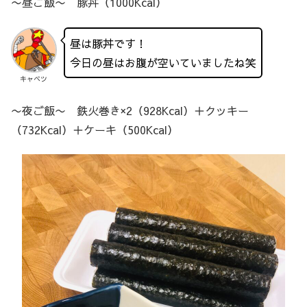
〜昼ご飯〜 豚丼（1000Kcal）
昼は豚丼です！
今日の昼はお腹が空いていましたね笑
キャベツ
〜夜ご飯〜 鉄火巻き×2（928Kcal）＋クッキー
（732Kcal）＋ケーキ（500Kcal）