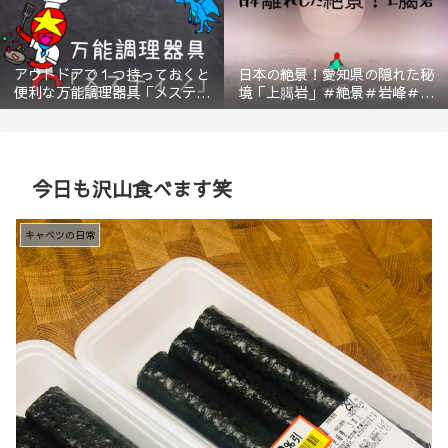
アウトドアで１つ持っておくと
日本の絶景！愛知県の隠れた秘
便利な万能調理器具「メスティ
境「上臈岩」＃絶景＃岩峰＃新
ン」＃登山＃BBQ
城＃スリル＃宇連山
今日も沢山食べます笑
キャベツの日常