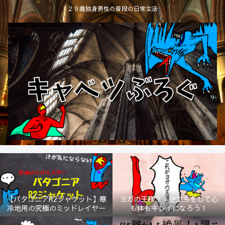
２９歳独身男性の普段の日常生活
【パタゴニアR2ジャケット】寒
ヨガの王様？！逆立ちをして心
冷地用の究極のミッドレイヤー
も体もキレイになろう！