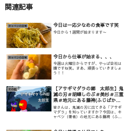
関連記事
今日は一応少なめの食事です笑
キャベツの日常
今日から１週間が始まります〜
今日から仕事が始まる、、、
キャベツの日常
今週は火曜日からですが、やっぱ会社は
嫌ですね笑。まあ、頑張っていきましょ
う！！
【アサギマダラの郷 太郎生】鬼
その他
滅の刃＃胡蝶しのぶ＃美杉＃三重
県＃地元にある藤袴(ふじばかま)
を見てきました
皆さんは、鬼滅の刃に出てきる「アサギ
マダラ」を知っていますか？今回は、キ
ャベツ（著者）の地元にある藤袴（ふじ
ばかま）の畑に行ったので紹介していき
ます。