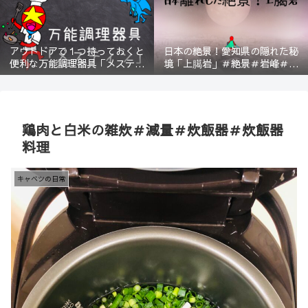
アウトドアで１つ持っておくと
日本の絶景！愛知県の隠れた秘
便利な万能調理器具「メスティ
境「上臈岩」＃絶景＃岩峰＃新
ン」＃登山＃BBQ
城＃スリル＃宇連山
鶏肉と白米の雑炊＃減量＃炊飯器＃炊飯器
料理
キャベツの日常