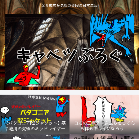
２９歳独身男性の普段の日常生活
【パタゴニアR2ジャケット】寒
ヨガの王様？！逆立ちをして心
冷地用の究極のミッドレイヤー
も体もキレイになろう！