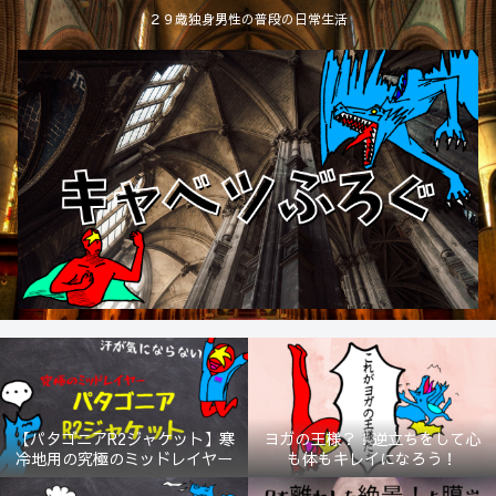
２９歳独身男性の普段の日常生活
【パタゴニアR2ジャケット】寒
ヨガの王様？！逆立ちをして心
冷地用の究極のミッドレイヤー
も体もキレイになろう！