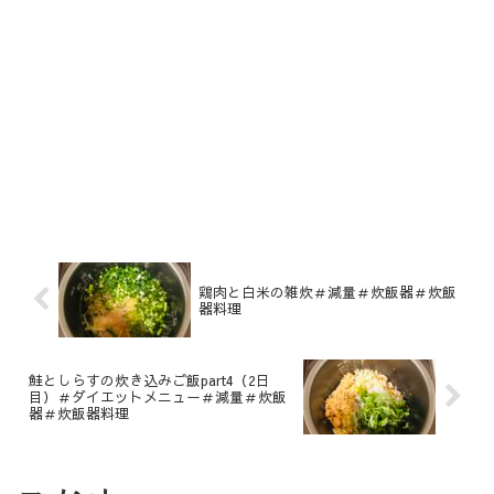
鶏肉と白米の雑炊＃減量＃炊飯器＃炊飯
器料理
鮭としらすの炊き込みご飯part4（2日
目）＃ダイエットメニュー＃減量＃炊飯
器＃炊飯器料理