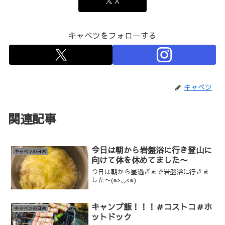
X
キャベツをフォローする
キャベツ
関連記事
今日は朝から岩盤浴に行き登山に
キャベツの日常
向けて体を休めてました〜
今日は朝から昼過ぎまで岩盤浴に行きま
した〜(๑>◡<๑)
キャンプ飯！！！＃コストコ＃ホ
キャベツの日常
ットドック