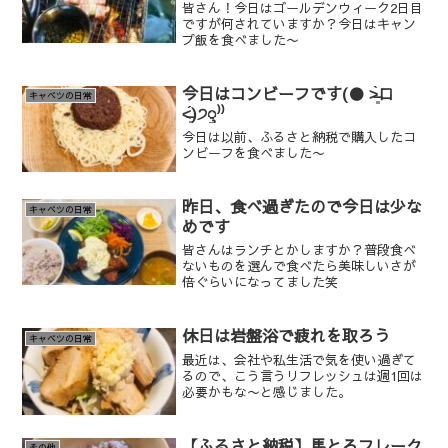
皆さん！今日はゴールデンウィーク2日目
ですが何されていますか？今日はキャン
プ飯を食べました〜
今日はコンビーフです(● ˃̶͈̀ロ
キャベツの日常
˂̶͈́)੭ꠥ⁾⁾
今日は以前、ふるさと納税で購入したコ
ンビーフを食べました〜
昨日、食べ過ぎたので今日は少な
キャベツの日常
めです
皆さんはランチとかしますか？普段食べ
ないものを選んで食べたら美味しいさが
倍ぐらいになってました笑
休日は岩盤浴で疲れを取ろう
キャベツの日常
最近は、会社や私生活で気を使い過ぎて
るので、こう言うリフレッシュは週1回は
必要かもな〜と感じました。
【ふるさと納税】馬とろフレーク
その他