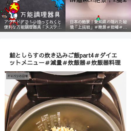
アウトドアで１つ持っておくと
日本の絶景！愛知県の隠れた秘
便利な万能調理器具「メスティ
境「上臈岩」＃絶景＃岩峰＃新
ン」＃登山＃BBQ
城＃スリル＃宇連山
鮭としらすの炊き込みご飯part4＃ダイエ
ットメニュー＃減量＃炊飯器＃炊飯器料理
キャベツの日常